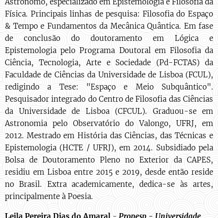
Astrônomo, especializado em Epistemologia e Filosofia da
Física. Principais linhas de pesquisa: Filosofia do Espaço
& Tempo e Fundamentos da Mecânica Quântica. Em fase
de conclusão do doutoramento em Lógica e
Epistemologia pelo Programa Doutoral em Filosofia da
Ciência, Tecnologia, Arte e Sociedade (Pd-FCTAS) da
Faculdade de Ciências da Universidade de Lisboa (FCUL),
redigindo a Tese: "Espaço e Meio Subquântico".
Pesquisador integrado do Centro de Filosofia das Ciências
da Universidade de Lisboa (CFCUL). Graduou-se em
Astronomia pelo Observatório do Valongo, UFRJ, em
2012. Mestrado em História das Ciências, das Técnicas e
Epistemologia (HCTE / UFRJ), em 2014. Subsidiado pela
Bolsa de Doutoramento Pleno no Exterior da CAPES,
residiu em Lisboa entre 2015 e 2019, desde então reside
no Brasil. Extra academicamente, dedica-se às artes,
principalmente à Poesia.
Leila Pereira Dias do Amaral
-
Propesp -
Universidade