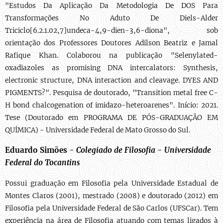
"Estudos Da Aplicação Da Metodologia De DOS Para
Transformações No Aduto De Diels-Alder
Triciclo[6.2.1.02,7]undeca-4,9-dien-3,6-diona", sob
orientação dos Professores Doutores Adilson Beatriz e Jamal
Rafique Khan. Colaborou na publicação "Selenylated-
oxadiazoles as promising DNA intercalators: Synthesis,
electronic structure, DNA interaction and cleavage. DYES AND
PIGMENTS?". Pesquisa de doutorado, "Transition metal free C-
H bond chalcogenation of imidazo-heteroarenes". Início: 2021.
Tese (Doutorado em PROGRAMA DE PÓS-GRADUAÇÃO EM
QUÍMICA) - Universidade Federal de Mato Grosso do Sul.
Eduardo Simões
-
Colegiado de Filosofia
-
Universidade
Federal do Tocantins
Possui graduação em Filosofia pela Universidade Estadual de
Montes Claros (2001), mestrado (2008) e doutorado (2012) em
Filosofia pela Universidade Federal de São Carlos (UFSCar). Tem
experiência na área de Filosofia atuando com temas ligados à