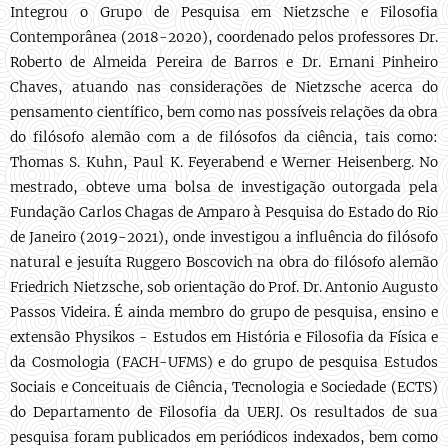
Integrou o Grupo de Pesquisa em Nietzsche e Filosofia
Contemporânea (2018-2020), coordenado pelos professores Dr.
Roberto de Almeida Pereira de Barros e Dr. Ernani Pinheiro
Chaves, atuando nas considerações de Nietzsche acerca do
pensamento científico, bem como nas possíveis relações da obra
do filósofo alemão com a de filósofos da ciência, tais como:
Thomas S. Kuhn, Paul K. Feyerabend e Werner Heisenberg. No
mestrado, obteve uma bolsa de investigação outorgada pela
Fundação Carlos Chagas de Amparo à Pesquisa do Estado do Rio
de Janeiro (2019-2021), onde investigou a influência do filósofo
natural e jesuíta Ruggero Boscovich na obra do filósofo alemão
Friedrich Nietzsche, sob orientação do Prof. Dr. Antonio Augusto
Passos Videira. É ainda membro do grupo de pesquisa, ensino e
extensão Physikos - Estudos em História e Filosofia da Física e
da Cosmologia (FACH-UFMS) e do grupo de pesquisa Estudos
Sociais e Conceituais de Ciência, Tecnologia e Sociedade (ECTS)
do Departamento de Filosofia da UERJ. Os resultados de sua
pesquisa foram publicados em periódicos indexados, bem como