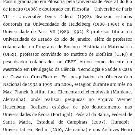
Possui graduação em Filosofia pela Universidade Federal do Rio
de Janeiro (1986) e doutorado em Filosofia - Université de Paris
VII - Universitée Denis Diderot (1992). Realizou estudos
doutorais na Universidade de Heidelberg (1988-1989) e na
Universidade de Paris VII (1989-1992). É professor titular da
Universidade do Estado do Rio de Janeiro, além de professor
colaborador no Programa de Ensino e História da Matemática
(UFRJ), professor convidado no Instituo de Biofísica (UFRJ) e
pesquisador colaborador no CBPF. Atuou como docente no
Mestrado em Divulgação da Ciência, Tecnologia e Saúde a Casa
de Oswaldo Cruz/Fiocruz. Foi pesquisador do Observatório
Nacional de 1994 a 1999.Em 2006, estagiou durante um mês no
Max-Planck Institut fuer Elementarteilchenphysik (Munique,
Alemanha), onde realizou pesquisas no Arquivo Werner
Heisenberg. Realizou estágios de pós-doutoramento nas
Universidades de Évora (Portugal), Federal da Bahia, Federal de
Santa Maria, Estadual de Campinas (2003), Humdolt-
Universität em Berlim (2010, Alemanha) e nos Archives Henri