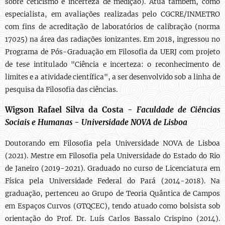
sobre ceticismo e incerteza de medição). Atua também, como
especialista, em avaliações realizadas pelo CGCRE/INMETRO
com fins de acreditação de laboratórios de calibração (norma
17025) na área das radiações ionizantes. Em 2018, ingressou no
Programa de Pós-Graduação em Filosofia da UERJ com projeto
de tese intitulado "Ciência e incerteza: o reconhecimento de
limites e a atividade científica", a ser desenvolvido sob a linha de
pesquisa da Filosofia das ciências.
Wigson Rafael Silva da Costa
-
Faculdade de Ciências
Sociais e Humanas - Universidade NOVA de Lisboa
Doutorando em Filosofia pela Universidade NOVA de Lisboa
(2021). Mestre em Filosofia pela Universidade do Estado do Rio
de Janeiro (2019-2021). Graduado no curso de Licenciatura em
Física pela Universidade Federal do Pará (2014-2018). Na
graduação, pertenceu ao Grupo de Teoria Quântica de Campos
em Espaços Curvos (GTQCEC), tendo atuado como bolsista sob
orientação do Prof. Dr. Luís Carlos Bassalo Crispino (2014).