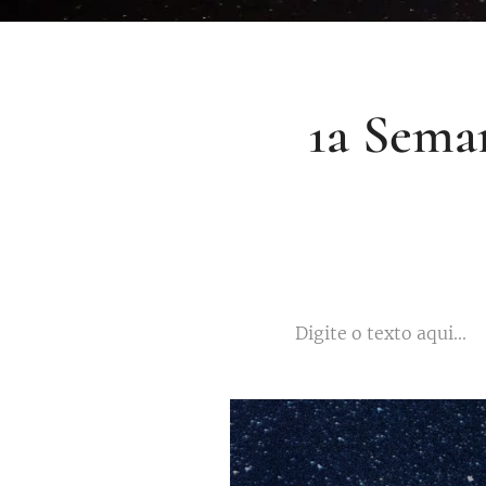
1a Seman
Digite o texto aqui...