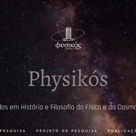
Physikós
os em História e Filosofia da Física e da Cosm
 PESQUISA
PROJETO DE PESQUISA
PUBLICAÇ